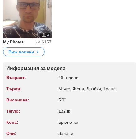
3
6157
My Photos
Виж всички
Информация за модела
Възраст:
46 години
Търся:
Мъже, Жени, Двойки, Транс
Височина:
5'9"
Тегло:
132 lb
Коса:
Брюнетки
Очи:
Зелени