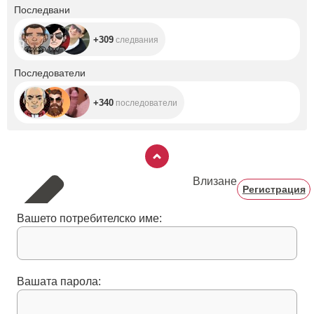
+309
Последвани
+309
следвания
+340
Последователи
+340
последователи
Влизане
Регистрация
Вашето потребителско име:
Вашата парола: