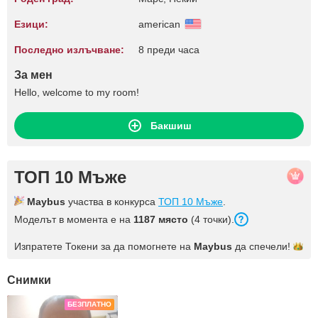
Езици:
american
Последно излъчване:
8 преди часа
За мен
Hello, welcome to my room!
Бакшиш
ТОП 10 Мъже
Maybus
участва в конкурса
ТОП 10 Мъже
.
Моделът в момента е на
1187 място
(4 точки).
Изпратете Токени за да помогнете на
Maybus
да
спечели!
Снимки
БЕЗПЛАТНО