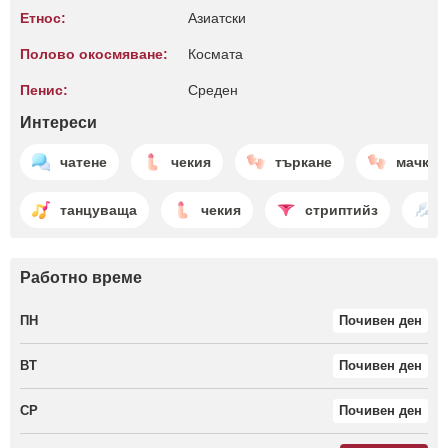
Етнос:
Азиатски
Полово окосмяване:
Космата
Пенис:
Среден
Интереси
чатене
чекия
търкане
мачкан
танцуваща
чекия
стриптийз
Работно време
ПН
Почивен ден
ВТ
Почивен ден
СР
Почивен ден