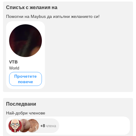
Списък с желания на
Помогни на
Maybus
да изпълни желанието си!
VTB
World
Прочетете
повече
Последвани
+8
Най-добри членове
+8
члена