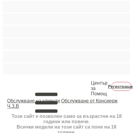
Пушещи жени
Средни гърди
Тийнейджъри 18+
Фетиш
Цветнокожи
Червенокоси
Център
Регистраци
за
Помощ
Oбслужване на клиенти
Обслужване от Консиерж
Ч.З.В
Този сайт е позволен само за възрастни на 18
години или повече.
Всички модели на този сайт са поне на 18
години.